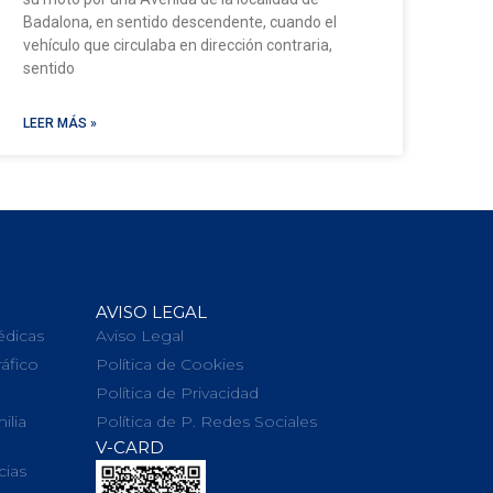
Badalona, en sentido descendente, cuando el
vehículo que circulaba en dirección contraria,
sentido
LEER MÁS »
AVISO LEGAL
édicas
Aviso Legal
ráfico
Política de Cookies
Política de Privacidad
ilia
Política de P. Redes Sociales
V-CARD
cias