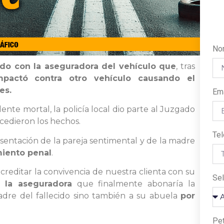
No
do con la aseguradora del vehículo que
, tras
mpactó contra otro vehículo causando el
es.
Em
dente mortal, la policía local dio parte al Juzgado
cedieron los hechos.
Te
esentación de la pareja sentimental y de la madre
miento penal
.
 acreditar la convivencia de nuestra clienta con su
Sel
 la aseguradora
que finalmente abonaría la
adre del fallecido sino también a su abuela
por
Pe