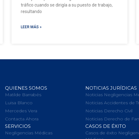
tráfico cuando se dirigía a su puesto de trabajo,
resultando
LEER MÁS »
QUIENES SOMOS
NOTICIAS JURÍDICAS
Matilde Barrabés
Noticias Negligencias M
Luisa Blanco
Noticias Accidentes de T
Mercedes Vera
Noticias Derecho Civil
Contacta Ahora
Noticias Derecho de Fam
SERVICIOS
CASOS DE ÉXITO
Negligencias Médicas
Casos de éxito Negligen