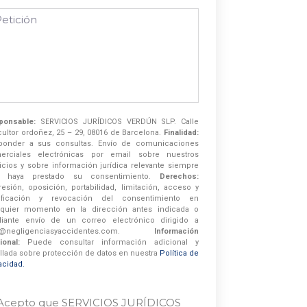
ponsable:
SERVICIOS JURÍDICOS VERDÚN SLP. Calle
cultor ordoñez, 25 – 29, 08016 de Barcelona.
Finalidad:
ponder a sus consultas. Envío de comunicaciones
erciales electrónicas por email sobre nuestros
icios y sobre información jurídica relevante siempre
 haya prestado su consentimiento.
Derechos:
esión, oposición, portabilidad, limitación, acceso y
tificación y revocación del consentimiento en
lquier momento en la dirección antes indicada o
iante envío de un correo electrónico dirigido a
o@negligenciasyaccidentes.com.
Información
ional:
Puede consultar información adicional y
llada sobre protección de datos en nuestra
Política de
acidad.
Acepto que SERVICIOS JURÍDICOS