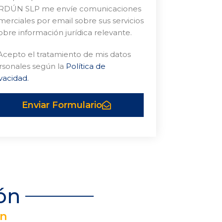
RDÚN SLP me envíe comunicaciones
erciales por email sobre sus servicios
obre información jurídica relevante.
Acepto el tratamiento de mis datos
rsonales según la
Política de
vacidad.
Enviar Formulario
ón
ún