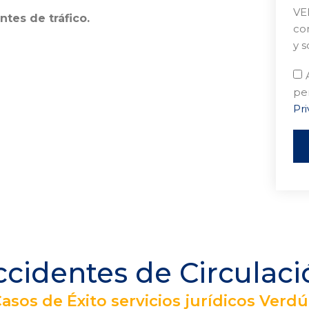
VE
ntes de tráfico.
com
y s
pe
Pri
ccidentes de Circulaci
asos de Éxito servicios jurídicos Verd