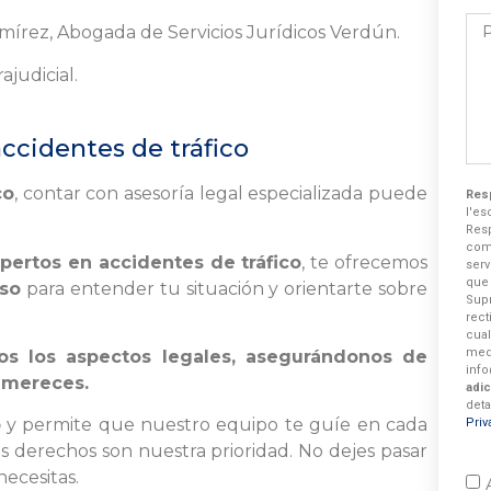
írez, Abogada de Servicios Jurídicos Verdún.
judicial.
ccidentes de tráfico
co
, contar con asesoría legal especializada puede
Res
l'es
Res
com
ertos en accidentes de tráfico
, te ofrecemos
serv
que
so
para entender tu situación y orientarte sobre
Supr
rec
cua
med
s los aspectos legales, asegurándonos de
inf
 mereces.
adic
deta
o
y permite que nuestro equipo te guíe en cada
Priv
us derechos son nuestra prioridad. No dejes pasar
necesitas.