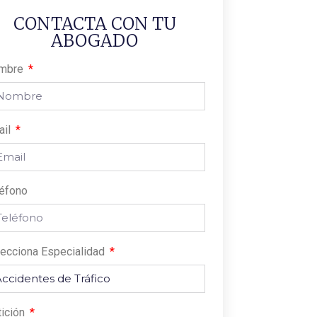
CONTACTA CON TU
ABOGADO
mbre
ail
léfono
ecciona Especialidad
tición