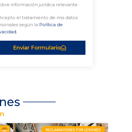
obre información jurídica relevante.
Acepto el tratamiento de mis datos
rsonales según la
Política de
vacidad.
Enviar Formulario
ones
ún
RECLAMACIONES POR LESIONES