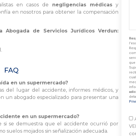
alistas en casos de
negligencias médicas
y
Confía en nosotros para obtener la compensación
a Abogada de Servicios Jurídicos Verdun:
Res
l'es
Res
.
com
serv
que
Supr
FAQ
rec
cua
caída en un supermercado?
med
inf
s del lugar del accidente, informes médicos, y
adic
con un abogado especializado para presentar una
deta
Priv
ccidente en un supermercado?
e si se demuestra que el accidente ocurrió por
VE
mo suelos mojados sin señalización adecuada.
com