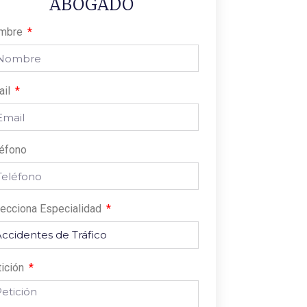
ABOGADO
mbre
ail
léfono
ecciona Especialidad
tición