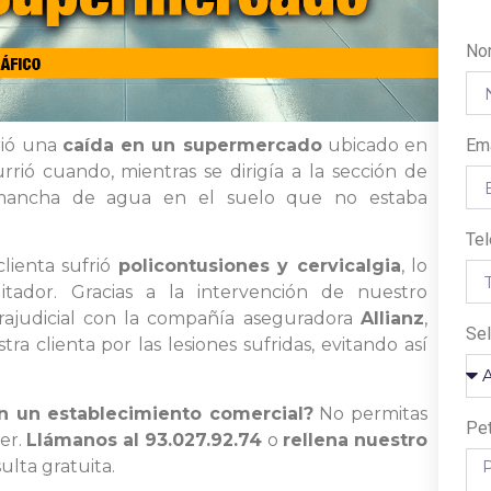
No
rió una
caída en un supermercado
ubicado en
Em
rrió cuando, mientras se dirigía a la sección de
 mancha de agua en el suelo que no estaba
Te
lienta sufrió
policontusiones y cervicalgia
, lo
itador. Gracias a la intervención de nuestro
rajudicial con la compañía aseguradora
Allianz
,
Sel
clienta por las lesiones sufridas, evitando así
en un establecimiento comercial?
No permitas
Pe
er.
Llámanos al 93.027.92.74
o
rellena nuestro
lta gratuita.