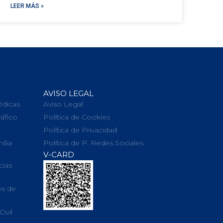
LEER MÁS »
AVISO LEGAL
édicas
Aviso Legal
ráfico
Política de Cookies
Política de Privacidad
ilia
Política de P. Redes Sociales
V-CARD
cias
es de
ivil