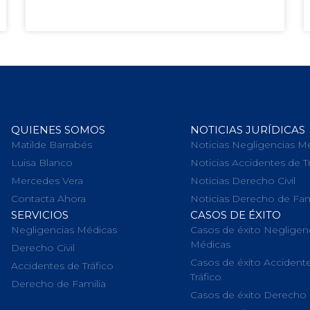
QUIENES SOMOS
NOTICIAS JURÍDICAS
Matilde Barrabés
Noticias Negligencias M
Luisa Blanco
Noticias Accidentes de T
Mercedes Vera
Noticias Derecho Civil
Contacta Ahora
Noticias Derecho de Fam
SERVICIOS
CASOS DE ÉXITO
Negligencias Médicas
Casos de éxito Negligen
Médicas
Derecho Civil
Casos de éxito Accident
Accidentes de Tráfico
Tráfico
Derecho de Familia
Casos de éxito Derecho C