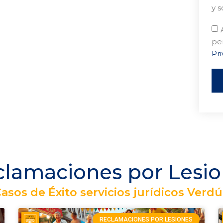
y s
pe
Pri
lamaciones por Lesi
asos de Éxito servicios jurídicos Verd
RECLAMACIONES POR LESIONES