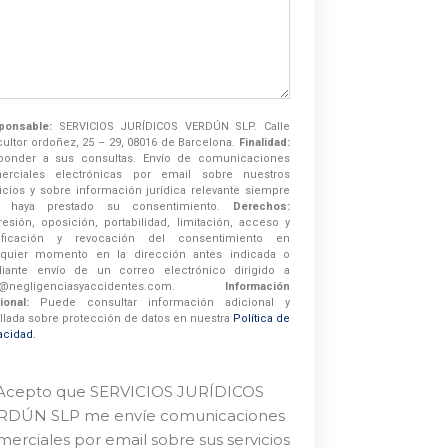
ponsable:
SERVICIOS JURÍDICOS VERDÚN SLP. Calle
cultor ordoñez, 25 – 29, 08016 de Barcelona.
Finalidad:
ponder a sus consultas. Envío de comunicaciones
erciales electrónicas por email sobre nuestros
icios y sobre información jurídica relevante siempre
 haya prestado su consentimiento.
Derechos:
esión, oposición, portabilidad, limitación, acceso y
tificación y revocación del consentimiento en
lquier momento en la dirección antes indicada o
iante envío de un correo electrónico dirigido a
o@negligenciasyaccidentes.com.
Información
ional:
Puede consultar información adicional y
llada sobre protección de datos en nuestra
Política de
acidad.
Acepto que SERVICIOS JURÍDICOS
RDÚN SLP me envíe comunicaciones
erciales por email sobre sus servicios